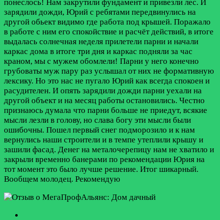
понеслось! Нам закрутили фундамент и привезли лес. И
зарядили дожди, Юрий с ребятами передвинулись на
другой обьект видимо где работа под крышей. Поражало
в работе с ним его спокойствие и расчёт действий, в итоге
выдалась солнечная неделя прилетели парни и начали
каркас дома в итоге три дня и каркас подняли за час
краном, мы с мужем обомлели! Парни у него конечно
грубоваты муж пару раз услышал от них не формативную
лексику. Но это нас не пугало Юрий как всегда спокоен и
расудителен. И опять зарядили дожди парни уехали на
другой объект и на месяц работы остановились. Честно
признаюсь думала что парни больше не приедут, всякие
мысли лезли в голову, но слава богу эти мысли были
ошибочны. Пошел первый снег подморозило и к нам
вернулись наши строители и в темпе утеплили крышу и
зашили фасад. Денег на металочерепицу нам не хватило и
закрыли временно банерами по рекомендации Юрия на
тот момент это было лучше решение. Итог шикарный.
Вообщем молодец. Рекомендую