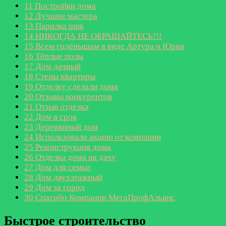
11
Постройки дома
12
Лучшие мастера
13
Парилка шик
14
НИКОГДА НЕ ОБРАЩАЙТЕСЬ!!!
15
Всем годёнышам в виде Артура и Юрия
16
Тёплые полы
17
Дом дачный
18
Стены квартиры
19
Отделку сделали дома
20
Отзывы конкурентов
21
Отзыв отделка
22
Дом в срок
23
Деревянный дом
24
Использовали акцию от компании
25
Реконструкция дома
26
Отделка дома на дачу
27
Дом для семьи
28
Дом двухэтажный
29
Дом за город
30
Спасибо Компании МегаПрофАльянс
Быстрое строительство