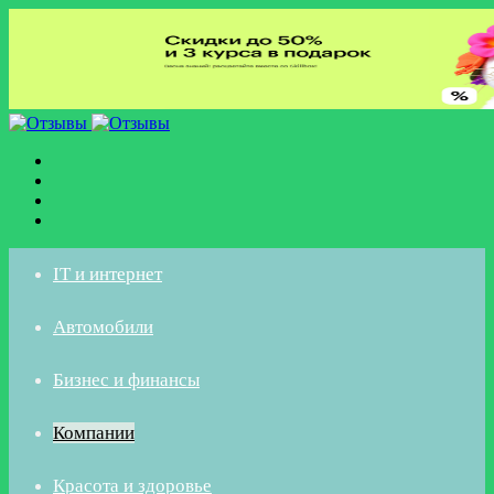
Меню
Искать
Switch
skin
Войти
IT и интернет
Автомобили
Бизнес и финансы
Компании
Красота и здоровье