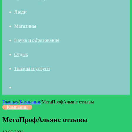
Люди
Магазины
Наука и образование
Отдых
Товары и услуги
Искать
Главная
/
Компании
/
МегаПрофАльянс отзывы
Компании
МегаПрофАльянс отзывы