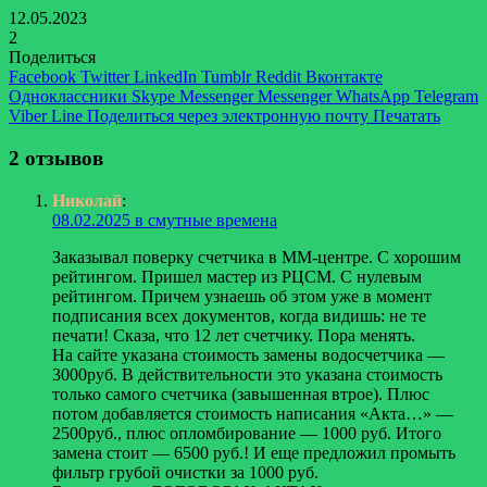
12.05.2023
2
Поделиться
Facebook
Twitter
LinkedIn
Tumblr
Reddit
Вконтакте
Одноклассники
Skype
Messenger
Messenger
WhatsApp
Telegram
Viber
Line
Поделиться через электронную почту
Печатать
2 отзывов
Николай
:
08.02.2025 в смутные времена
Заказывал поверку счетчика в ММ-центре. С хорошим
рейтингом. Пришел мастер из РЦСМ. С нулевым
рейтингом. Причем узнаешь об этом уже в момент
подписания всех документов, когда видишь: не те
печати! Сказа, что 12 лет счетчику. Пора менять.
На сайте указана стоимость замены водосчетчика —
3000руб. В действительности это указана стоимость
только самого счетчика (завышенная втрое). Плюс
потом добавляется стоимость написания «Акта…» —
2500руб., плюс опломбирование — 1000 руб. Итого
замена стоит — 6500 руб.! И еще предложил промыть
фильтр грубой очистки за 1000 руб.