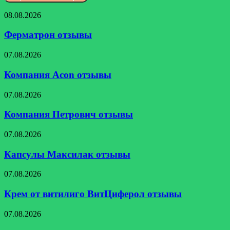
Ферматрон
08.08.2026
отзывы
Ферматрон отзывы
Компания
07.08.2026
Acon
отзывы
Компания Acon отзывы
Компания
07.08.2026
Петрович
отзывы
Компания Петрович отзывы
Капсулы
07.08.2026
Максилак
отзывы
Капсулы Максилак отзывы
Крем
07.08.2026
от
витилиго
Крем от витилиго ВитЦиферол отзывы
ВитЦиферол
отзывы
Альфаксим
07.08.2026
отзывы