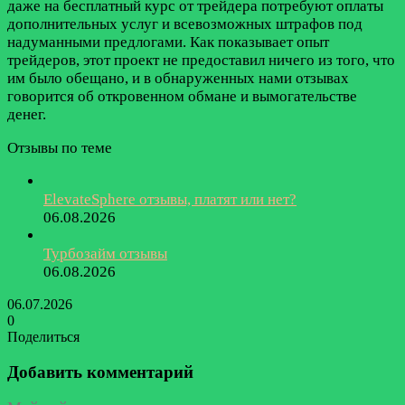
даже на бесплатный курс от трейдера потребуют оплаты
дополнительных услуг и всевозможных штрафов под
надуманными предлогами. Как показывает опыт
трейдеров, этот проект не предоставил ничего из того, что
им было обещано, и в обнаруженных нами отзывах
говорится об откровенном обмане и вымогательстве
денег.
Отзывы по теме
ElevateSphere отзывы, платят или нет?
06.08.2026
Турбозайм отзывы
06.08.2026
06.07.2026
0
Поделиться
Facebook
Twitter
LinkedIn
Tumblr
Reddit
Вконтакте
Одноклассники
Skype
Messenger
Messenger
WhatsApp
Telegram
Viber
Line
Поделиться
Печатать
через
Добавить комментарий
электронную
почту