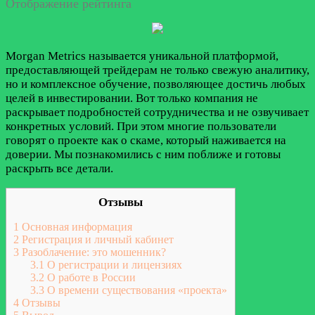
Отображение рейтинга
Morgan Metrics называется уникальной платформой,
предоставляющей трейдерам не только свежую аналитику,
но и комплексное обучение, позволяющее достичь любых
целей в инвестировании. Вот только компания не
раскрывает подробностей сотрудничества и не озвучивает
конкретных условий. При этом многие пользователи
говорят о проекте как о скаме, который наживается на
доверии. Мы познакомились с ним поближе и готовы
раскрыть все детали.
Отзывы
1
Основная информация
2
Регистрация и личный кабинет
3
Разоблачение: это мошенник?
3.1
О регистрации и лицензиях
3.2
О работе в России
3.3
О времени существования «проекта»
4
Отзывы