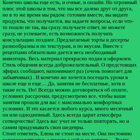
Конечно школы еще есть, и очные, и онлайн. Но огромный
плюс этой школы в том, что мы все далеко друг от друга,
но в то же время мы рядом: готовим вместе, вы видите
продукты, что получается, вы задаете вопросы, если что-
то пошло не так, вы сразу получаете ответ, не можете
сразу, не успеваете, есть возможность получить
консультацию позднее. Предлагаемые торты и десерты
разнообразны и по текстурам, и по вкусам. Вместе с
рецептами обязательно дается весь необходимый
инвентарь. Весь материал прекрасно подан и оформлен.
Стиль общения всегда доброжелательный. О предстоящих
эфирах сообщают, напоминают раз (очень помогает для
забывчивых) . И конечно же хочется посещать уроки в
школе еще и еще… Да, занятия не бесплатные, хотя и
такие есть. Но! Всегда можно договориться об оплате,
условиях рассрочки, предусмотрено все, чтобы ваши
занятия прошли для вас с максимально комфортных
условиях. И это касается любого курса, много месячный
он или однодневный. Здесь всегда царит атмосфера
сотворчества! Здесь вас учат не только повторять, но и
самим придумывать свои шедевры.
Стоит отметить, Елена не стоит на месте. Она постоянно
совершенствуется, а вместе с ней и ее детище — Pastry-