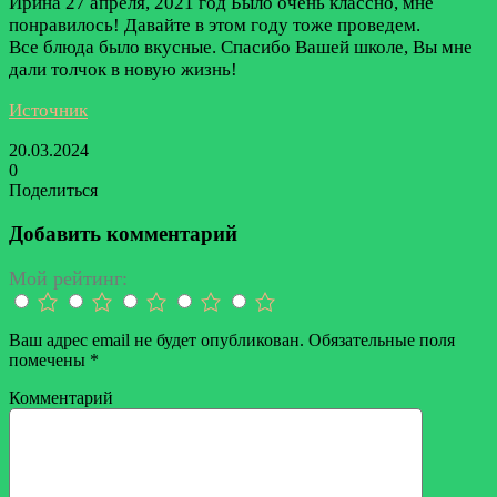
Ирина
27 апреля, 2021 год
Было очень классно, мне
понравилось! Давайте в этом году тоже проведем.
Все блюда было вкусные. Спасибо Вашей школе, Вы мне
дали толчок в новую жизнь!
Источник
20.03.2024
0
Поделиться
Facebook
Twitter
LinkedIn
Tumblr
Reddit
Вконтакте
Одноклассники
Skype
Messenger
Messenger
WhatsApp
Telegram
Viber
Line
Поделиться
Печатать
через
Добавить комментарий
электронную
почту
Мой рейтинг:
Ваш адрес email не будет опубликован.
Обязательные поля
помечены
*
Комментарий