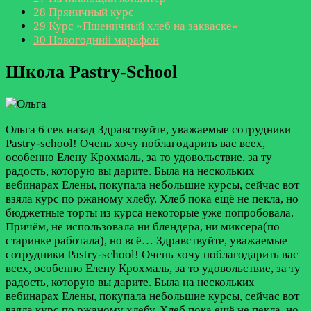
28
Пряничный курс
29
Курс «Пшеничный хлеб на закваске»
30
Новогодний марафон
Школа Pastry-School
Ольга
6 сек назад
Здравствуйте, уважаемые сотрудники
Pastry-school! Очень хочу поблагодарить вас всех,
особенно Елену Крохмаль, за то удовольствие, за ту
радость, которую вы дарите. Была на нескольких
вебинарах Елены, покупала небольшие курсы, сейчас вот
взяла курс по ржаному хлебу. Хлеб пока ещё не пекла, но
бюджетные торты из курса некоторые уже попробовала.
Причём, не использовала ни блендера, ни миксера(по
старинке работала), но всё…
Здравствуйте, уважаемые
сотрудники Pastry-school! Очень хочу поблагодарить вас
всех, особенно Елену Крохмаль, за то удовольствие, за ту
радость, которую вы дарите. Была на нескольких
вебинарах Елены, покупала небольшие курсы, сейчас вот
взяла курс по ржаному хлебу. Хлеб пока ещё не пекла, но