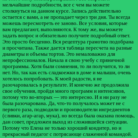
мельчайшие подробности, все с чем вы можете
столкнуться на данном курсе. Запись действительно
остается с вами, а не пропадает через три дня. Ты всегда
можешь пересмотреть ее заново. Все условия, которые
вам предлагают, выполняются. К тому же, вы можете
задать вопрос и обязательно получите подробный ответ.
Это просто бесценно. Вся рецептура грамотно подобрана
и просчитана. Также дается таблица пересчета на разные
диаметры и объемы тортов. Это немаловажно для
непрофессионалов. Начала я свою учебу с пряничной
программы. Хотя были сомнения, то ли получится, то ли
нет. Но, так как есть сладкоежки в доме и малыши, очень
хотелось попробовать. К моей радости, я не
разочаровалась в результате. И конечно же продолжила
свое обучения, пройдя много программ и интенсивов,
потому что во-вторых — это интересно. И я ни разу не
была разочарована. Да, что-то получалось может не с
первого раза, подводили и производители ингредиентов
(сливки, агар-агар, мука), но всегда была оказана помощь,
дан совет, предложен выход из сложившейся ситуации.
Потому что Елена не только хороший кондитер, но и
прекрасный педагог с потрясающе слаженной командой.