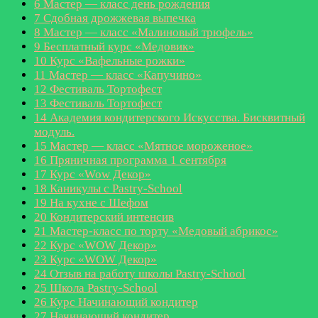
6
Мастер — класс день рождения
7
Сдобная дрожжевая выпечка
8
Мастер — класс «Малиновый трюфель»
9
Бесплатный курс «Медовик»
10
Курс «Вафельные рожки»
11
Мастер — класс «Капучино»
12
Фестиваль Тортофест
13
Фестиваль Тортофест
14
Академия кондитерского Искусства. Бисквитный
модуль.
15
Мастер — класс «Мятное мороженое»
16
Пряничная программа 1 сентября
17
Курс «Wow Декор»
18
Каникулы с Pastry-School
19
На кухне с Шефом
20
Кондитерский интенсив
21
Мастер-класс по торту «Медовый абрикос»
22
Курс «WOW Декор»
23
Курс «WOW Декор»
24
Отзыв на работу школы Pastry-School
25
Школа Pastry-School
26
Курс Начинающий кондитер
27
Начинающий кондитер