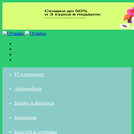
Меню
Искать
Switch
skin
Войти
IT и интернет
Автомобили
Бизнес и финансы
Компании
Красота и здоровье