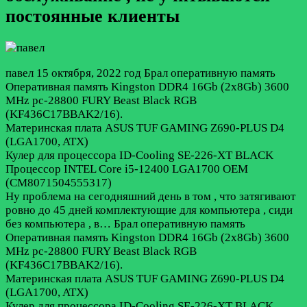
постоянные клиенты
павел
15 октября, 2022 год
Брал оперативную память
Оперативная память Kingston DDR4 16Gb (2x8Gb) 3600
MHz pc-28800 FURY Beast Black RGB
(KF436C17BBAK2/16).
Материнская плата ASUS TUF GAMING Z690-PLUS D4
(LGA1700, ATX)
Кулер для процессора ID-Cooling SE-226-XT BLACK
Процессор INTEL Core i5-12400 LGA1700 OEM
(CM8071504555317)
Ну проблема на сегодняшний день в том , что затягивают
ровно до 45 дней комплектующие для компьютера , сиди
без компьютера , в…
Брал оперативную память
Оперативная память Kingston DDR4 16Gb (2x8Gb) 3600
MHz pc-28800 FURY Beast Black RGB
(KF436C17BBAK2/16).
Материнская плата ASUS TUF GAMING Z690-PLUS D4
(LGA1700, ATX)
Кулер для процессора ID-Cooling SE-226-XT BLACK