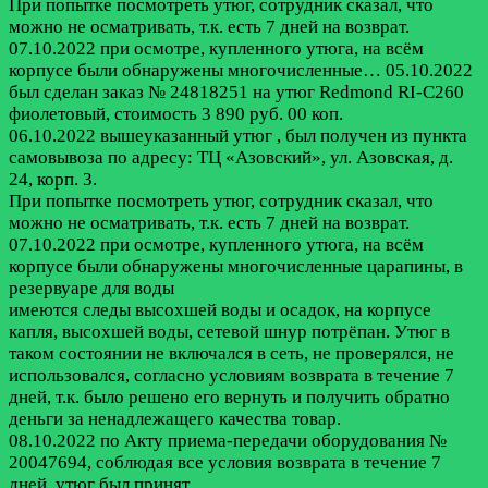
При попытке посмотреть утюг, сотрудник сказал, что
можно не осматривать, т.к. есть 7 дней на возврат.
07.10.2022 при осмотре, купленного утюга, на всём
корпусе были обнаружены многочисленные…
05.10.2022
был сделан заказ № 24818251 на утюг Redmond RI-C260
фиолетовый, стоимость 3 890 руб. 00 коп.
06.10.2022 вышеуказанный утюг , был получен из пункта
самовывоза по адресу: ТЦ «Азовский», ул. Азовская, д.
24, корп. 3.
При попытке посмотреть утюг, сотрудник сказал, что
можно не осматривать, т.к. есть 7 дней на возврат.
07.10.2022 при осмотре, купленного утюга, на всём
корпусе были обнаружены многочисленные царапины, в
резервуаре для воды
имеются следы высохшей воды и осадок, на корпусе
капля, высохшей воды, сетевой шнур потрёпан. Утюг в
таком состоянии не включался в сеть, не проверялся, не
использовался, согласно условиям возврата в течение 7
дней, т.к. было решено его вернуть и получить обратно
деньги за ненадлежащего качества товар.
08.10.2022 по Акту приема-передачи оборудования №
20047694, соблюдая все условия возврата в течение 7
дней, утюг был принят