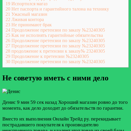
19
Испортился магаз
20
Нет паспорта и гарантийного талона на технику
21
Ужасный магазин
22
Лживая контора
23
Не принимают брак
24
Продолжение претензии по заказу №23240305
25
Как не исполнять гарантийные обязательства
26
Продолжение претензии по заказу №23240305
27
Продолжение претензии по заказу №23240305
28
продолжение к претензии к заказу№ 23240305
29
Продолжение к претензии №23240305
30
Продолжение претензии по заказу №23240305
Не советую иметь с ними дело
Денис
9 мин 59 сек назад
Хороший магазин ровно до того
момента, как дело доходит до обязательств по гарантии.
Вместо их выполнения Онлайн Трейд ру. перекидывает
пострадавшего покупателя к производителю
неисправного товара, и удаляет этот товар из своей базы.