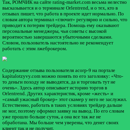
Так, РОМЧИК на сайте rating-market.com весьма нелестно
высказывается и о терминале Orlentrend, и о тех, кто в
отзывах пишет, что работа в проекте идет нормально. По
словам автора терминал «глючит» регулярно и сильно, что
приводит к потерям трейдера. Помощь ему оказывают
персональные менеджеры, чьи советы с высокой
вероятностью завершаются убыточными сделками.
Словом, пользователь настоятельно не рекомендует
работать с этим лжеброкером.
Содержание отзыва пользователя acorp-9 на портале
kapitalotzyvy.com можно понять по его заголовку: «Что-
то деньги походу не выводятся, да и торговать тут не
очень». Здесь автор описывает историю торгов в
Orlentrend. Других характеристик, кроме «жесть» и
«самый ужасный брокер» этот скамер у него не заслужил.
Естественно, работать в таких условиях трейдер дальше
не мог, поэтому оформил заявку на вывод. По его словам
уже прошло больше суток, а она все так же не
обработана. Мы больше чем уверены, что денег своих
клиент так и не получит.