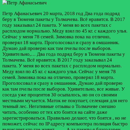
Петр Афанасьевич
20 марта, 2018 год
Два года подряд
беру в Тюмени пакеты у Толмачева. Всё нравится. В 2017
году заказывал 24 пакета. У меня во всех пакетах с
расплодом нормально. Меду взял по 45 кг. с каждого улья.
Сейчас у меня 78 семей. Зимовка пока на отлично,
проверял 18 марта. Проголосовал и сразу в омшанник.
Думаю дай проверю как там пчелы после выборов.
Удивительно,…
Два года подряд беру в Тюмени пакеты у
Толмачева. Всё нравится. В 2017 году заказывал 24
пакета. У меня во всех пакетах с расплодом нормально.
Меду взял по 45 кг. с каждого улья. Сейчас у меня 78
семей. Зимовка пока на отлично, проверял 18 марта.
Проголосовал и сразу в омшанник. Думаю дай проверю
как там пчелы после выборов. Удивительно, все живые. У
соседа уже процентов 30 осыпалось, но он со своими
местными мучается. Маток не покупает, селекция для него
темный лес. Негативные отзывы о Толмачеве смешно
читать, особенно от тех кто боится на сайте даже
зарегистрироваться. Правильно делают, что боятся , но не
поможет, сейчас по IP адресу компьютера полиция быстро
вычисляет кто где живет……. А за пакеты я благодарен