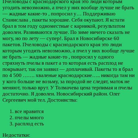
Пчеловоды с краснодарского края это люди которым
угодить невозможно, а пчел у них вообще лучше не брать
— жадные какие-то , попросил у…
Поддерживаю
Станислава , пакеты хорошие. Себя окупают. Я кстати
брал в том году одноместные с карникой, результатом
доволен. Развиваются лучше. По зиме ничего сказать не
могу, но по лету — супер!. Брал в Новосибирске 60
пакетов. Пчеловоды с краснодарского края это люди
которым угодить невозможно, а пчел у них вообще лучше
не брать — жадные какие-то , попросил у одного
стряхнуть пчелы в пакет а то которая есть расплод не
покрывает, так он заявил — доплачивай. Пакеты то я брал
по 4 500 ……. хваленые краснодарские….. никогда там ни
у кого больше не возьму, за породой не следят, маток не
меняют, только врут. У Толмачева цена терпимая и пчелы
достаточно. Я доволен. Новосибирский район. Олег
Сергеевич мой тел.
Достоинства:
все нравится
пчелы много
расплод есть
Недостатки: