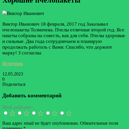
Хорошие пчелопакеты
Виктор Иванович
18 февраля, 2017 год
Заказывал
пчелопакеты Толмачева. Пчелы отличные второй год. Все
пакеты собраны на совесть, как для себя. Пчелы здоровые
и сильные. Два года сотрудничаем и планирую
продолжать работать с Вами. Спасибо, что держите
марку!
3 согласны
Источник
12.05.2023
0
Поделиться
Facebook
Twitter
LinkedIn
Tumblr
Reddit
Вконтакте
Одноклассники
Skype
Messenger
Messenger
WhatsApp
Telegram
Viber
Line
Поделиться
Печатать
через
Добавить комментарий
электронную
почту
Мой рейтинг:
Ваш адрес email не будет опубликован.
Обязательные поля
помечены
*