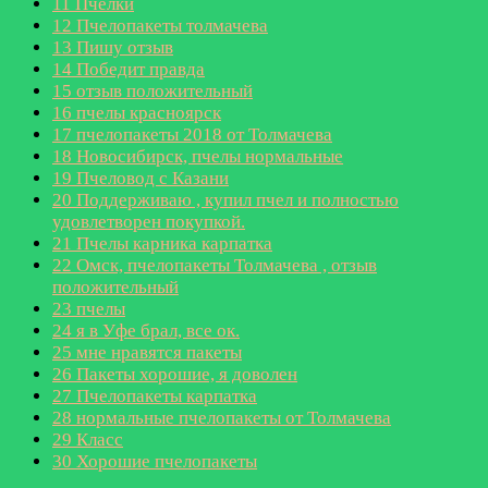
11
Пчелки
12
Пчелопакеты толмачева
13
Пишу отзыв
14
Победит правда
15
отзыв положительный
16
пчелы красноярск
17
пчелопакеты 2018 от Толмачева
18
Новосибирск, пчелы нормальные
19
Пчеловод с Казани
20
Поддерживаю , купил пчел и полностью
удовлетворен покупкой.
21
Пчелы карника карпатка
22
Омск, пчелопакеты Толмачева , отзыв
положительный
23
пчелы
24
я в Уфе брал, все ок.
25
мне нравятся пакеты
26
Пакеты хорошие, я доволен
27
Пчелопакеты карпатка
28
нормальные пчелопакеты от Толмачева
29
Класс
30
Хорошие пчелопакеты