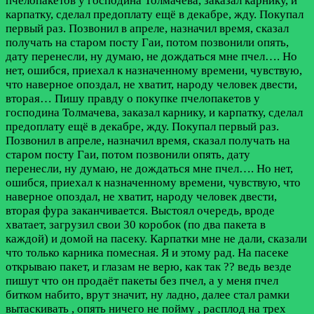
пчелопакетов у господина Толмачева, заказал карнику, и
карпатку, сделал предоплату ещё в декабре, жду. Покупал
первый раз. Позвонил в апреле, назначил время, сказал
получать на старом посту Гаи, потом позвонили опять,
дату перенесли, ну думаю, не дождаться мне пчел…. Но
нет, ошибся, приехал к назначенному времени, чувствую,
что наверное опоздал, не хватит, народу человек двести,
вторая…
Пишу правду о покупке пчелопакетов у
господина Толмачева, заказал карнику, и карпатку, сделал
предоплату ещё в декабре, жду. Покупал первый раз.
Позвонил в апреле, назначил время, сказал получать на
старом посту Гаи, потом позвонили опять, дату
перенесли, ну думаю, не дождаться мне пчел…. Но нет,
ошибся, приехал к назначенному времени, чувствую, что
наверное опоздал, не хватит, народу человек двести,
вторая фура заканчивается. Выстоял очередь, вроде
хватает, загрузил свои 30 коробок (по два пакета в
каждой) и домой на пасеку. Карпатки мне не дали, сказали
что только карника помесная. Я и этому рад. На пасеке
открываю пакет, и глазам не верю, как так ?? ведь везде
пишут что он продаёт пакеты без пчел, а у меня пчел
битком набито, врут значит, ну ладно, далее стал рамки
вытаскивать , опять ничего не пойму , расплод на трех