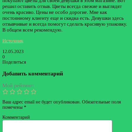
покупают цветы для своей девушки в этом магазине. Вот
решил оставить отзыв. Цветы всегда свежие и выглядят
очень красиво. Цены не особо дорогие. Мне как
постоянному клиенту еще и скидка есть. Девушки здесь
отзывчивые и всегда помогут сделать красивую упаковку.
В общем всем рекомендую.
Источник
12.05.2023
0
Поделиться
Facebook
Twitter
LinkedIn
Tumblr
Reddit
Вконтакте
Одноклассники
Skype
Messenger
Messenger
WhatsApp
Telegram
Viber
Line
Поделиться
Печатать
через
Добавить комментарий
электронную
почту
Мой рейтинг:
Ваш адрес email не будет опубликован.
Обязательные поля
помечены
*
Комментарий