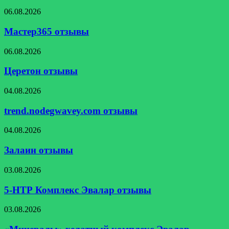
Мастер365
06.08.2026
отзывы
Мастер365 отзывы
Церетон
06.08.2026
отзывы
Церетон отзывы
trend.nodegwavey.com
04.08.2026
отзывы
trend.nodegwavey.com отзывы
Залаин
04.08.2026
отзывы
Залаин отзывы
5-
03.08.2026
НТР
Комплекс
5-НТР Комплекс Эвалар отзывы
Эвалар
отзывы
«Минералы»
03.08.2026
хелатный
комплекс