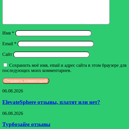
Имя
*
Email
*
Сайт
Сохранить моё имя, email и адрес сайта в этом браузере для
последующих моих комментариев.
ElevateSphere
06.08.2026
отзывы,
платят
ElevateSphere отзывы, платят или нет?
или
нет?
Турбозайм
06.08.2026
отзывы
Турбозайм отзывы