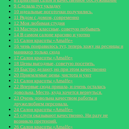
8
Приятный салон и качественное обслуживание
9
Сделала тут укладку
10
идеальные ноготочки получились.
11
Рядом с домом, современно
12
Моя любимая студия
13
Мастера классные, советую побывать
14
В самом салоне красиво и уютно
15
Салон красоты «Amalfe»
16
чень понравилось тут, теперь хожу на ресницы и
маникюр только сюда
17
Салон красоты «Amalfe»
18
Цены выгодные, советую посетить.
19
Быстро делают, но при этом качественно
20
Приемлемые цены, чистота и уют
21
Салон красоты «Amalfe»
22
Впервые сюда пришла, и очень осталась
довольна. Место, куда хочется вернуться.
23
Очень довольна качеством работы и
дружелюбием персонала.
24
Салон красоты «Amalfe»
25
слуги оказывают качественно. Ни разу не
возникло претензий.
26
Салон красоты «Amalfe»