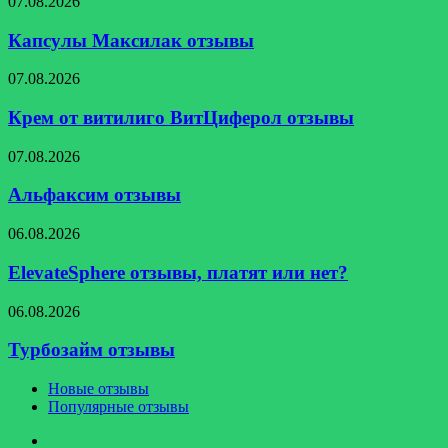
Капсулы
07.08.2026
Максилак
отзывы
Капсулы Максилак отзывы
Крем
07.08.2026
от
витилиго
Крем от витилиго ВитЦиферол отзывы
ВитЦиферол
отзывы
Альфаксим
07.08.2026
отзывы
Альфаксим отзывы
ElevateSphere
06.08.2026
отзывы,
платят
ElevateSphere отзывы, платят или нет?
или
нет?
Турбозайм
06.08.2026
отзывы
Турбозайм отзывы
Новые отзывы
Популярные отзывы