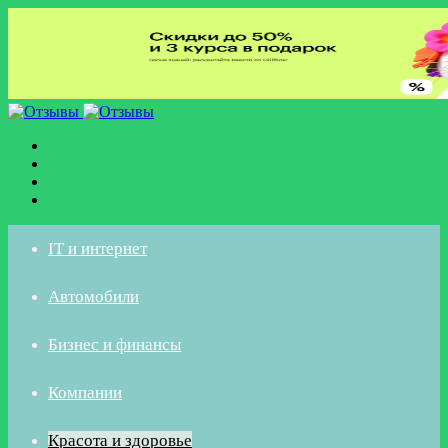
Меню
Искать
Switch
skin
Войти
IT и интернет
Автомобили
Бизнес и финансы
Компании
Красота и здоровье