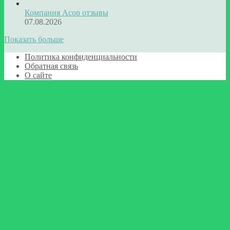
Компания Acon отзывы
07.08.2026
Показать больше
Политика конфиденциальности
Обратная связь
О сайте
Facebook
Twitter
WhatsApp
Telegram
Кнопка
«Наверх»