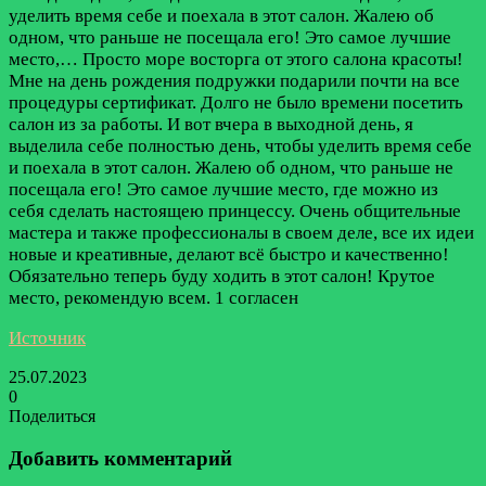
уделить время себе и поехала в этот салон. Жалею об
одном, что раньше не посещала его! Это самое лучшие
место,…
Просто море восторга от этого салона красоты!
Мне на день рождения подружки подарили почти на все
процедуры сертификат. Долго не было времени посетить
салон из за работы. И вот вчера в выходной день, я
выделила себе полностью день, чтобы уделить время себе
и поехала в этот салон. Жалею об одном, что раньше не
посещала его! Это самое лучшие место, где можно из
себя сделать настоящею принцессу. Очень общительные
мастера и также профессионалы в своем деле, все их идеи
новые и креативные, делают всё быстро и качественно!
Обязательно теперь буду ходить в этот салон! Крутое
место, рекомендую всем.
1 согласен
Источник
25.07.2023
0
Поделиться
Facebook
Twitter
LinkedIn
Tumblr
Reddit
Вконтакте
Одноклассники
Skype
Messenger
Messenger
WhatsApp
Telegram
Viber
Line
Поделиться
Печатать
через
Добавить комментарий
электронную