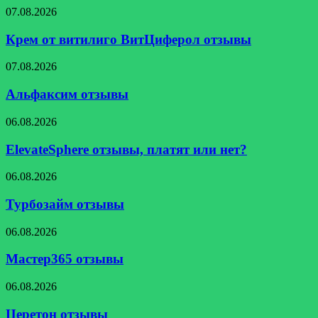
Крем
07.08.2026
от
витилиго
Крем от витилиго ВитЦиферол отзывы
ВитЦиферол
отзывы
Альфаксим
07.08.2026
отзывы
Альфаксим отзывы
ElevateSphere
06.08.2026
отзывы,
платят
ElevateSphere отзывы, платят или нет?
или
нет?
Турбозайм
06.08.2026
отзывы
Турбозайм отзывы
Мастер365
06.08.2026
отзывы
Мастер365 отзывы
Церетон
06.08.2026
отзывы
Церетон отзывы