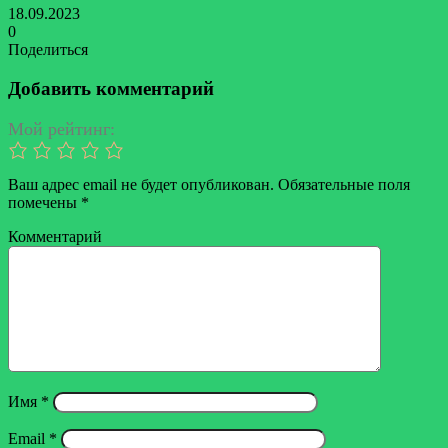
18.09.2023
0
Поделиться
Facebook
Twitter
LinkedIn
Tumblr
Reddit
Вконтакте
Одноклассники
Skype
Messenger
Messenger
WhatsApp
Telegram
Viber
Line
Поделиться
Печатать
через
Добавить комментарий
электронную
почту
Мой рейтинг:
Ваш адрес email не будет опубликован.
Обязательные поля
помечены
*
Комментарий
Имя
*
Email
*