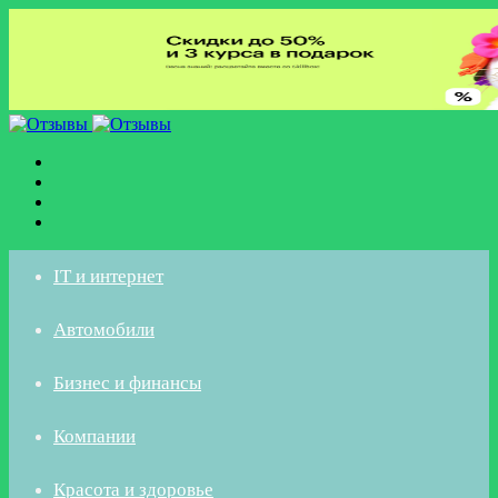
Меню
Искать
Switch
skin
Войти
IT и интернет
Автомобили
Бизнес и финансы
Компании
Красота и здоровье