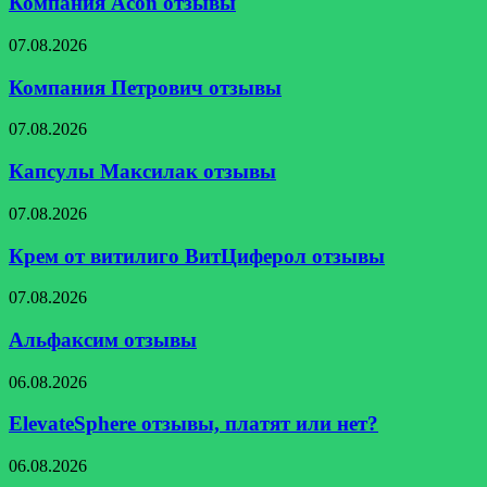
Компания Acon отзывы
Компания
07.08.2026
Петрович
отзывы
Компания Петрович отзывы
Капсулы
07.08.2026
Максилак
отзывы
Капсулы Максилак отзывы
Крем
07.08.2026
от
витилиго
Крем от витилиго ВитЦиферол отзывы
ВитЦиферол
отзывы
Альфаксим
07.08.2026
отзывы
Альфаксим отзывы
ElevateSphere
06.08.2026
отзывы,
платят
ElevateSphere отзывы, платят или нет?
или
нет?
Турбозайм
06.08.2026
отзывы