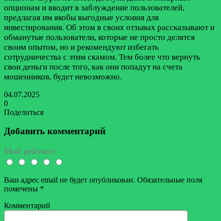
опционам и вводит в заблуждение пользователей,
предлагая им якобы выгодные условия для
инвестирования. Об этом в своих отзывах рассказывают и
обманутые пользователи, которые не просто делятся
своим опытом, но и рекомендуют избегать
сотрудничества с этим скамом. Тем более что вернуть
свои деньги после того, как они попадут на счета
мошенников, будет невозможно.
04.07.2025
0
Поделиться
Facebook
Twitter
LinkedIn
Tumblr
Reddit
Вконтакте
Одноклассники
Skype
Messenger
Messenger
WhatsApp
Telegram
Viber
Line
Поделиться
Печатать
через
Добавить комментарий
электронную
почту
Мой рейтинг:
Ваш адрес email не будет опубликован.
Обязательные поля
помечены
*
Комментарий