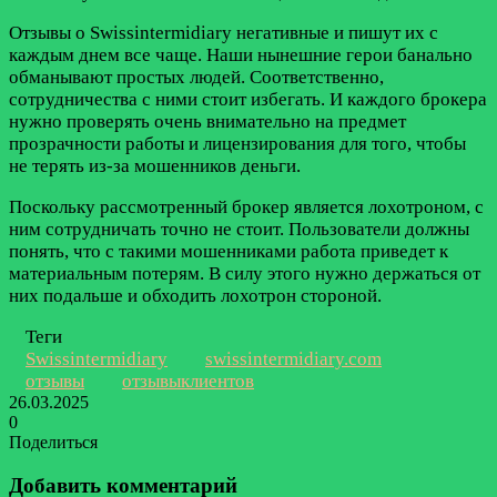
Отзывы о Swissintermidiary негативные и пишут их с
каждым днем все чаще. Наши нынешние герои банально
обманывают простых людей. Соответственно,
сотрудничества с ними стоит избегать. И каждого брокера
нужно проверять очень внимательно на предмет
прозрачности работы и лицензирования для того, чтобы
не терять из-за мошенников деньги.
Поскольку рассмотренный брокер является лохотроном, с
ним сотрудничать точно не стоит. Пользователи должны
понять, что с такими мошенниками работа приведет к
материальным потерям. В силу этого нужно держаться от
них подальше и обходить лохотрон стороной.
Теги
Swissintermidiary
swissintermidiary.com
отзывы
отзывыклиентов
26.03.2025
0
Поделиться
Facebook
Twitter
LinkedIn
Tumblr
Reddit
Вконтакте
Одноклассники
Skype
Messenger
Messenger
WhatsApp
Telegram
Viber
Line
Поделиться
Печатать
через
Добавить комментарий