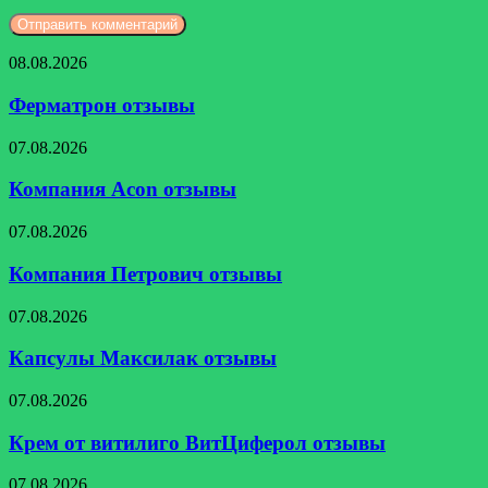
Ферматрон
08.08.2026
отзывы
Ферматрон отзывы
Компания
07.08.2026
Acon
отзывы
Компания Acon отзывы
Компания
07.08.2026
Петрович
отзывы
Компания Петрович отзывы
Капсулы
07.08.2026
Максилак
отзывы
Капсулы Максилак отзывы
Крем
07.08.2026
от
витилиго
Крем от витилиго ВитЦиферол отзывы
ВитЦиферол
отзывы
Альфаксим
07.08.2026