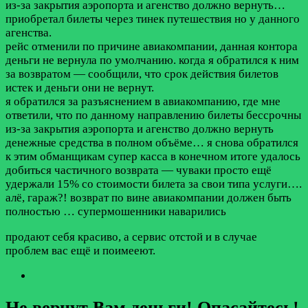
из-за закрытия аэропорта и агенство должно вернуть…
приобретал билеты через тинек путешествия но у данного
агенства.
рейс отменили по причине авиакомпании, данная контора
деньги не вернула по умолчанию. когда я обратился к ним
за возвратом — сообщили, что срок действия билетов
истек и деньги они не вернут.
я обратился за разъяснением в авиакомпанию, где мне
ответили, что по данному направлению билеты бессрочны
из-за закрытия аэропорта и агенство должно вернуть
денежные средства в полном объёме… я снова обратился
к этим обманщикам супер касса в конечном итоге удалось
добиться частичного возврата — чуваки просто ещё
удержали 15% со стоимости билета за свои типа услуги….
алё, гараж?! возврат по вине авиакомпании должен быть
полностью … супермошенники наварились
продают себя красиво, а сервис отстой и в случае
проблем вас ещё и поимееют.
Не вернут Вам деньги! Опасайтесь!