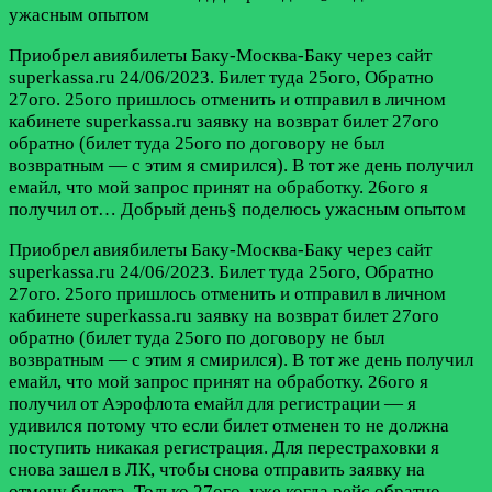
ужасным опытом
Приобрел авиябилеты Баку-Москва-Баку через сайт
superkassa.ru 24/06/2023. Билет туда 25ого, Обратно
27ого. 25ого пришлось отменить и отправил в личном
кабинете superkassa.ru заявку на возврат билет 27ого
обратно (билет туда 25ого по договору не был
возвратным — с этим я смирился). В тот же день получил
емайл, что мой запрос принят на обработку. 26ого я
получил от…
Добрый день§ поделюсь ужасным опытом
Приобрел авиябилеты Баку-Москва-Баку через сайт
superkassa.ru 24/06/2023. Билет туда 25ого, Обратно
27ого. 25ого пришлось отменить и отправил в личном
кабинете superkassa.ru заявку на возврат билет 27ого
обратно (билет туда 25ого по договору не был
возвратным — с этим я смирился). В тот же день получил
емайл, что мой запрос принят на обработку. 26ого я
получил от Аэрофлота емайл для регистрации — я
удивился потому что если билет отменен то не должна
поступить никакая регистрация. Для перестраховки я
снова зашел в ЛК, чтобы снова отправить заявку на
отмену билета. Только 27ого, уже когда рейс обратно