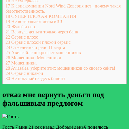
16
Не суперкасса
17
К авиакомпании Nord Wind Доверия нет , почему такая
безответственность.
18
СУПЕР ПЛОХАЯ КОМПАНИЯ
19
Не возвращают деньги!!!!
20
Жульё и сво…
21
Вернула деньги только через банк
22
Сервис плохо
23
Сервис плохой плохой сервис
24
Отмененный рейс 11 марта
25
Авиасэйлс покрывает мошенников
26
Мошенники Мошенники
27
Мошенники.
28
Aviasales, уберите этих мошенников со своего сайта!
29
Сервис никакой
30
Не покупайте здесь билеты
отказ мне вернуть деньги под
фальшивым предлогом
Гость
7 мин 21 сек назад
Добрый день§ поделюсь