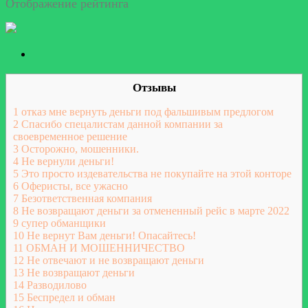
Отображение рейтинга
Отзывы
1
отказ мне вернуть деньги под фальшивым предлогом
2
Спасибо спецалистам данной компании за
своевременное решение
3
Осторожно, мошенники.
4
Не вернули деньги!
5
Это просто издевательства не покупайте на этой конторе
6
Оферисты, все ужасно
7
Безответственная компания
8
Не возвращают деньги за отмененный рейс в марте 2022
9
супер обманщики
10
Не вернут Вам деньги! Опасайтесь!
11
ОБМАН И МОШЕННИЧЕСТВО
12
Не отвечают и не возвращают деньги
13
Не возвращают деньги
14
Разводилово
15
Беспредел и обман