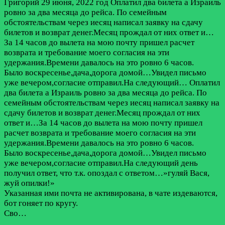
Григорий
29 июня, 2022 год
Оплатил два билета а Израиль
ровно за два месяца до рейса. По семейным
обстоятельствам через иесяц написал заявку на сдачу
билетов и возврат денег.Месяц прождал от них ответ и…
За 14 часов до вылета на мою почту пришел расчет
возврата и требование моего согласия на эти
удержания.Времени давалось на это ровно 6 часов.
Было воскресенье,дача,дорога домой…Увидел письмо
уже вечером,согласие отправил.На следующий…
Оплатил
два билета а Израиль ровно за два месяца до рейса. По
семейным обстоятельствам через иесяц написал заявку на
сдачу билетов и возврат денег.Месяц прождал от них
ответ и…За 14 часов до вылета на мою почту пришел
расчет возврата и требование моего согласия на эти
удержания.Времени давалось на это ровно 6 часов.
Было воскресенье,дача,дорога домой…Увидел письмо
уже вечером,согласие отправил.На следующий день
получил ответ, что т.к. опоздал с ответом…»гуляй Вася,
жуй опилки!»
Указанная ими почта не активирована, в чате издеваются,
бот гоняет по кругу.
Сво…