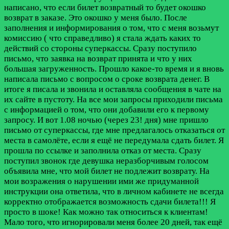
написано, что если билет возвратный то будет окошко
возврат в заказе. Это окошко у меня было. После
заполнения и информирования о том, что с меня возьмут
комиссию ( что справедливо) я стала ждать каких то
действий со стороны суперкассы. Сразу поступило
письмо, что заявка на возврат принята и что у них
большая загруженность. Прошло какое-то время и я вновь
написала письмо с вопросом о сроке возврата денег. В
итоге я писала и звонила и оставляла сообщения в чате на
их сайте в пустоту. На все мои запросы приходили письма
с информацией о том, что они добавили его к первому
запросу. И вот 1.08 ночью (через 23! дня) мне пришло
письмо от суперкассы, где мне предлагалось отказаться от
места в самолёте, если я ещё не передумала сдать билет. Я
прошла по ссылке и заполнила отказ от места. Сразу
поступил звонок где девушка неразборчивым голосом
объявила мне, что мой билет не подлежит возврату. На
мои возражения о нарушении ими же придуманной
инструкции она ответила, что в личном кабинете не всегда
корректно отображается возможность сдачи билета!!! Я
просто в шоке! Как можно так относиться к клиентам!
Мало того, что игнорировали меня более 20 дней, так ещё