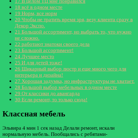
17
В целом ТЦ мне понравился
18
всё в одном месте
19
Норм, все норм
20
Чтобы не тратить время зря, везу клиента сразу в
Декор Экспо.
21
Большой ассортимент, но выбрать то, что нужно
не сложно.
22
работают знатоки своего дела
23
Большой ассортимент!
24
Лучшее место
25
И для детей тоже!
26
Шикарный выбор люстр и еще много чего для
интерьера и дизайна!
27
Хорошая задумка, но инфраструктуры не хватает.
28
Большой выбор мебельных в одном месте
29
От классики до авангарда
30
Если ремонт, то только сюда!
Классная мебель
Эльвира
4 мин 1 сек назад
Делали ремонт, искали
нормальную мебель. Пообщались с ребятами-