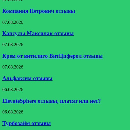
Петрович
отзывы
Компания Петрович отзывы
Капсулы
07.08.2026
Максилак
отзывы
Капсулы Максилак отзывы
Крем
07.08.2026
от
витилиго
Крем от витилиго ВитЦиферол отзывы
ВитЦиферол
отзывы
Альфаксим
07.08.2026
отзывы
Альфаксим отзывы
ElevateSphere
06.08.2026
отзывы,
платят
ElevateSphere отзывы, платят или нет?
или
нет?
Турбозайм
06.08.2026
отзывы
Турбозайм отзывы