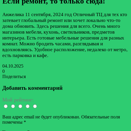
Если ремонт, то только сюда!
Анжелика
11 сентября, 2024 год
Отличный ТЦ для тех кто
затевает глобальный ремонт или хочет локально что-то
дома обновить. Здесь решения для всего. Очень много
магазинов мебели, кухонь, светильников, предметов
интерьера. Есть готовые мебельные решения для разных
комнат. Можно бродить часами, разглядывая и
вдохновляясь. Удобное расположение, недалеко от метро,
есть парковка и кафе.
04.10.2025
0
Поделиться
Facebook
Twitter
LinkedIn
Tumblr
Reddit
Вконтакте
Одноклассники
Skype
Messenger
Messenger
WhatsApp
Telegram
Viber
Line
Поделиться
Печатать
через
Добавить комментарий
электронную
почту
Мой рейтинг:
Ваш адрес email не будет опубликован.
Обязательные поля
помечены
*