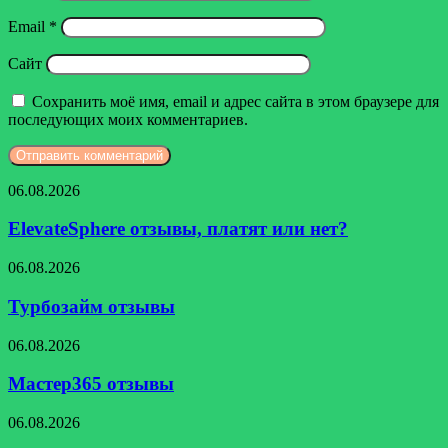
Email
*
Сайт
Сохранить моё имя, email и адрес сайта в этом браузере для
последующих моих комментариев.
ElevateSphere
06.08.2026
отзывы,
платят
ElevateSphere отзывы, платят или нет?
или
нет?
Турбозайм
06.08.2026
отзывы
Турбозайм отзывы
Мастер365
06.08.2026
отзывы
Мастер365 отзывы
Церетон
06.08.2026
отзывы