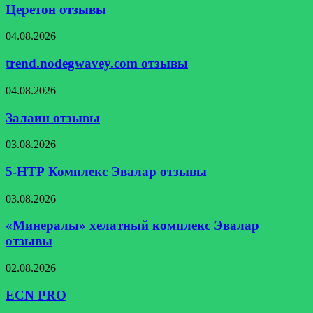
Церетон отзывы
trend.nodegwavey.com
04.08.2026
отзывы
trend.nodegwavey.com отзывы
Залаин
04.08.2026
отзывы
Залаин отзывы
5-
03.08.2026
НТР
Комплекс
5-НТР Комплекс Эвалар отзывы
Эвалар
отзывы
«Минералы»
03.08.2026
хелатный
комплекс
«Минералы» хелатный комплекс Эвалар
Эвалар
отзывы
отзывы
ECN
02.08.2026
PRO
ECN PRO