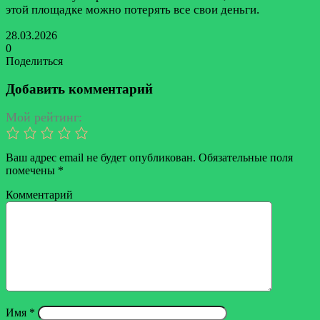
этой площадке можно потерять все свои деньги.
28.03.2026
0
Поделиться
Facebook
Twitter
LinkedIn
Tumblr
Reddit
Вконтакте
Одноклассники
Skype
Messenger
Messenger
WhatsApp
Telegram
Viber
Line
Поделиться
Печатать
через
Добавить комментарий
электронную
почту
Мой рейтинг:
Ваш адрес email не будет опубликован.
Обязательные поля
помечены
*
Комментарий
Имя
*