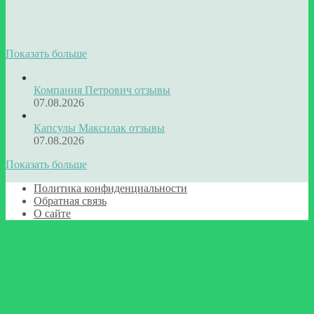
Показать больше
Компания Петрович отзывы
07.08.2026
Капсулы Максилак отзывы
07.08.2026
Показать больше
Политика конфиденциальности
Обратная связь
О сайте
Facebook
Twitter
WhatsApp
Telegram
Кнопка
«Наверх»