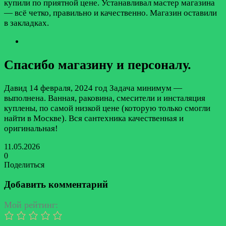
купили по приятной цене. Устанавливал мастер магазина
— всё четко, правильно и качественно. Магазин оставили
в закладках.
Спасибо магазину и персоналу.
Давид
14 февраля, 2024 год
Задача минимум —
выполнена. Ванная, раковина, смесители и инсталяция
куплены, по самой низкой цене (которую только смогли
найти в Москве). Вся сантехника качественная и
оригинальная!
11.05.2026
0
Поделиться
Facebook
Twitter
LinkedIn
Tumblr
Reddit
Вконтакте
Одноклассники
Skype
Messenger
Messenger
WhatsApp
Telegram
Viber
Line
Поделиться
Печатать
через
Добавить комментарий
электронную
почту
Мой рейтинг: