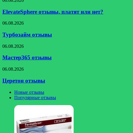
06.08.2026
отзывы,
платят
ElevateSphere отзывы, платят или нет?
или
нет?
Турбозайм
06.08.2026
отзывы
Турбозайм отзывы
Мастер365
06.08.2026
отзывы
Мастер365 отзывы
Церетон
06.08.2026
отзывы
Церетон отзывы
Новые отзывы
Популярные отзывы