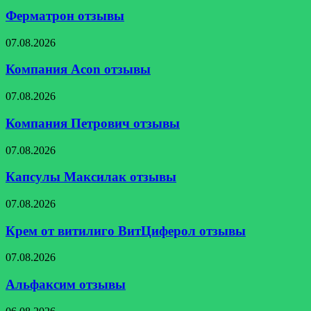
отзывы
Ферматрон отзывы
Компания
07.08.2026
Acon
отзывы
Компания Acon отзывы
Компания
07.08.2026
Петрович
отзывы
Компания Петрович отзывы
Капсулы
07.08.2026
Максилак
отзывы
Капсулы Максилак отзывы
Крем
07.08.2026
от
витилиго
Крем от витилиго ВитЦиферол отзывы
ВитЦиферол
отзывы
Альфаксим
07.08.2026
отзывы
Альфаксим отзывы
ElevateSphere