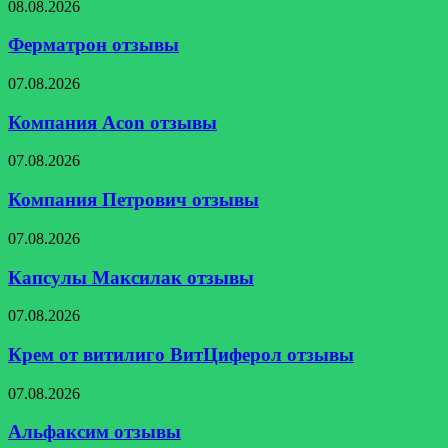
Ферматрон
08.08.2026
отзывы
Ферматрон отзывы
Компания
07.08.2026
Acon
отзывы
Компания Acon отзывы
Компания
07.08.2026
Петрович
отзывы
Компания Петрович отзывы
Капсулы
07.08.2026
Максилак
отзывы
Капсулы Максилак отзывы
Крем
07.08.2026
от
витилиго
Крем от витилиго ВитЦиферол отзывы
ВитЦиферол
отзывы
Альфаксим
07.08.2026
отзывы
Альфаксим отзывы