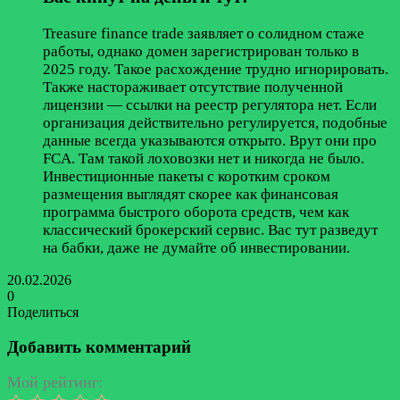
Treasure finance trade заявляет о солидном стаже
работы, однако домен зарегистрирован только в
2025 году. Такое расхождение трудно игнорировать.
Также настораживает отсутствие полученной
лицензии — ссылки на реестр регулятора нет. Если
организация действительно регулируется, подобные
данные всегда указываются открыто. Врут они про
FCA. Там такой лоховозки нет и никогда не было.
Инвестиционные пакеты с коротким сроком
размещения выглядят скорее как финансовая
программа быстрого оборота средств, чем как
классический брокерский сервис. Вас тут разведут
на бабки, даже не думайте об инвестировании.
20.02.2026
0
Поделиться
Facebook
Twitter
LinkedIn
Tumblr
Reddit
Вконтакте
Одноклассники
Skype
Messenger
Messenger
WhatsApp
Telegram
Viber
Line
Поделиться
Печатать
через
Добавить комментарий
электронную
почту
Мой рейтинг: