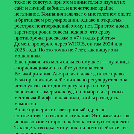
тоже не советую, при этом внимательно изучил их
сайт и личный кабинет, и впечатление крайне
негативное. Компания заявляет о многолетнем опыте
и британском регулировании, однако в открытых
реестрах подтверждений этому нет. При этом домен
зарегистрирован совсем недавно, что сразу
противоречит рассказам о «7+ годах работы».
Домен, проверьте через WHOIS, он там 2024 или
2025 года. Но это точно не 7 лет, как пишут эти
мошенники.
Еще прикол, что меня сильнео смущает — путаница
с юрисдикциями: на сайте упоминаются
Великобритания, Австралия и даже датское право.
Если организация действительно регулируется, она
четко указывает одного регулятора и номер
лицензии. Скамеры как будто понабрали с разных
мест всякой инфы и налепили, чтобы разводить
мамонтов.
А еще проверил их электронный адрес не
соответствует названию компании. Это выглядит как
использование старого шаблона от другого проекта.
Так еще загвоздка, что у них эта почта фейковая, ее
не существует.