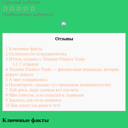
Средний рейтинг
Отображение рейтинга
Отзывы
1
Ключевые факты
2
Особенности сотрудничества
3
Итоги, отзывы о Treasure Finance Trade
3.1
7 отзывов
4
Treasure Finance Trade — финансовая пирамида, которая
ворует деньги
5
А мне понравились
6
Посмотрите, сколько тут признаков мошенничества
7
Хай риск, надо сначала всё изучить
8
Мне повезло, я не попался к скамерам
9
Закинул для теста немного
10
Вас кинут на деньги тут!
Ключевые факты