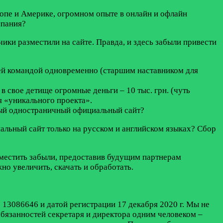
ропе и Америке, огромном опыте в онлайн и офлайн
мпания?
ики разместили на сайте. Правда, и здесь забыли привести
сей командой одновременно (старшим наставником для
 свое детище огромные деньги – 10 тыс. грн. (чуть
я «уникального проекта».
ылый одностраничный официальный сайт?
иальный сайт только на русском и английском языках? Сбор
азместить забыли, предоставив будущим партнерам
но увеличить, скачать и обработать.
е 13086646 и датой регистрации 17 декабря 2020 г. Мы не
обязанностей секретаря и директора одним человеком –