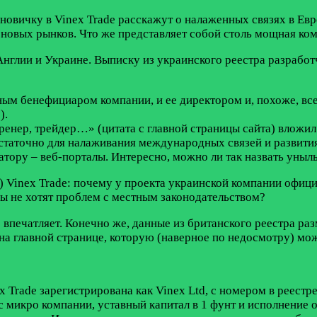
 новичку в Vinex Trade расскажут о налаженных связях в Ев
 новых рынков. Что же представляет собой столь мощная ко
нглии и Украине. Выписку из украинского реестра разработч
ным бенефициаром компании, и ее директором и, похоже, в
).
нер, трейдер…» (цитата с главной страницы сайта) вложил в
достаточно для налаживания международных связей и развити
катору – веб-порталы. Интересно, можно ли так назвать ун
у) Vinex Trade: почему у проекта украинской компании офиц
ры не хотят проблем с местным законодательством?
е впечатляет. Конечно же, данные из британского реестра р
 на главной странице, которую (наверное по недосмотру) мож
x Trade зарегистрирована как Vinex Ltd, с номером в реестр
с микро компании, уставный капитал в 1 фунт и исполнение 