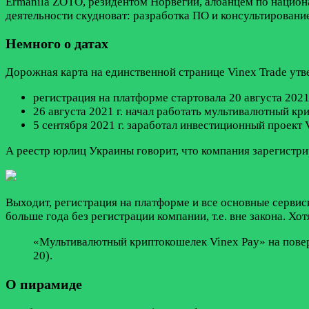
Ermanila ZOTO, резидентом Норвегии, албанцем по национ
деятельности скудноват: разработка ПО и консультировани
Немного о датах
Дорожная карта на единственной странице Vinex Trade утве
регистрация на платформе стартовала 20 августа 2021 
26 августа 2021 г. начал работать мультивалютный кр
5 сентября 2021 г. заработал инвеcтиционный проект V
А реестр юрлиц Украины говорит, что компания зарегистрир
Выходит, регистрация на платформе и все основные сервисы
больше года без регистрации компании, т.е. вне закона. Хо
«Мультивалютный криптокошелек Vinex Pay» на повер
20).
О пирамиде