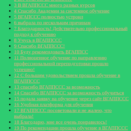
3
В ВГАППССС много разных курсов
4
Спасибо Академии за системное обучение
5
ВГАПССС полностью устроил
6
выбрала по нескольким причинам
7
Благодарность! Действительно профессиональный
подход к обучению
8
Учусь в ВГАППССС
9
Спасибо ВГАППССС!
10
Буду рекомендовать ВГАППСС
11
Полноценное обучение по направлению
профессиональной переподготовки прошло
успешно!
12
С большим удовольствием прошла обучение в
ВГАППССС
13
спасибо ВГАППССС за возможность
14
Спасибо ВГАППССС за возможность обучиться
15
подала заявку на обучение через сайт ВГАППССС
16
Удобная платформа для обучения
17
ВГАППССС посоветовали и не жалею, что
выбрала!
18
Благодарю, мне все очень понравилось!
19
По рекомендации прошла обучение в ВГАППССС