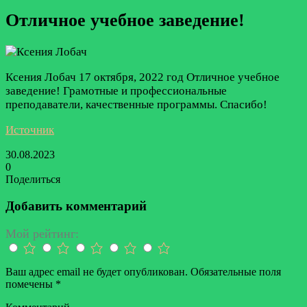
Отличное учебное заведение!
Ксения Лобач
17 октября, 2022 год
Отличное учебное
заведение! Грамотные и профессиональные
преподаватели, качественные программы. Спасибо!
Источник
30.08.2023
0
Поделиться
Facebook
Twitter
LinkedIn
Tumblr
Reddit
Вконтакте
Одноклассники
Skype
Messenger
Messenger
WhatsApp
Telegram
Viber
Line
Поделиться
Печатать
через
Добавить комментарий
электронную
почту
Мой рейтинг:
Ваш адрес email не будет опубликован.
Обязательные поля
помечены
*