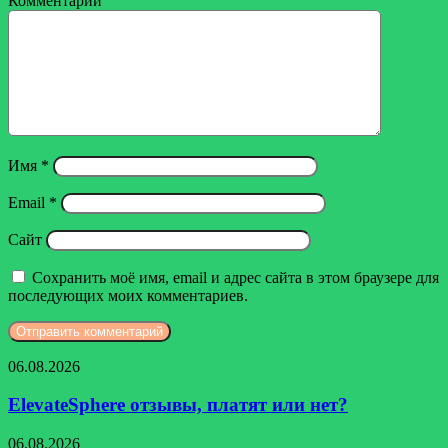
Комментарий
Имя
*
Email
*
Сайт
Сохранить моё имя, email и адрес сайта в этом браузере для
последующих моих комментариев.
ElevateSphere
06.08.2026
отзывы,
платят
ElevateSphere отзывы, платят или нет?
или
нет?
Турбозайм
06.08.2026