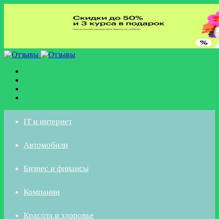
Меню
Искать
Switch
skin
Войти
IT и интернет
Автомобили
Бизнес и финансы
Компании
Красота и здоровье