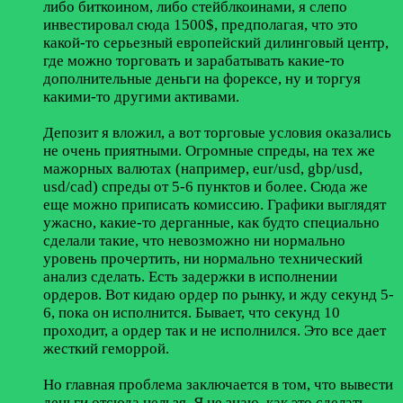
либо биткоином, либо стейблкоинами, я слепо
инвестировал сюда 1500$, предполагая, что это
какой-то серьезный европейский дилинговый центр,
где можно торговать и зарабатывать какие-то
дополнительные деньги на форексе, ну и торгуя
какими-то другими активами.
Депозит я вложил, а вот торговые условия оказались
не очень приятными. Огромные спреды, на тех же
мажорных валютах (например, eur/usd, gbp/usd,
usd/cad) спреды от 5-6 пунктов и более. Сюда же
еще можно приписать комиссию. Графики выглядят
ужасно, какие-то дерганные, как будто специально
сделали такие, что невозможно ни нормально
уровень прочертить, ни нормально технический
анализ сделать. Есть задержки в исполнении
ордеров. Вот кидаю ордер по рынку, и жду секунд 5-
6, пока он исполнится. Бывает, что секунд 10
проходит, а ордер так и не исполнился. Это все дает
жесткий геморрой.
Но главная проблема заключается в том, что вывести
деньги отсюда нельзя. Я не знаю, как это сделать,