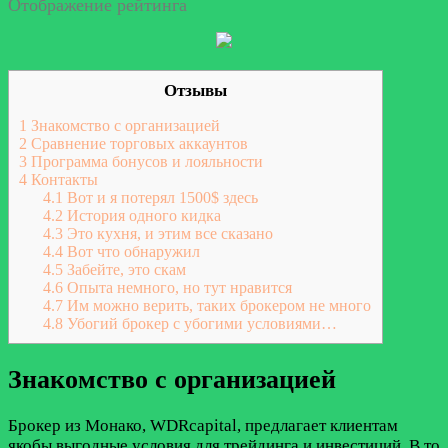
Отображение рейтинга
Отзывы
1
Знакомство с организацией
2
Сравнение торговых аккаунтов
3
Программа бонусов и лояльности
4
Контакты
4.1
Вот и я потерял 1500$ здесь
4.2
История одного кидка
4.3
Это кухня, и этим все сказано
4.4
Вот что обнаружил
4.5
Забейте, это скам
4.6
Опыта немного, но тут нравится
4.7
Им можно верить, таких брокером не много
4.8
Убогий брокер с убогими условиями…
Знакомство с организацией
Брокер из Монако, WDRcapital, предлагает клиентам
якобы выгодные условия для трейдинга и инвестиций. В то