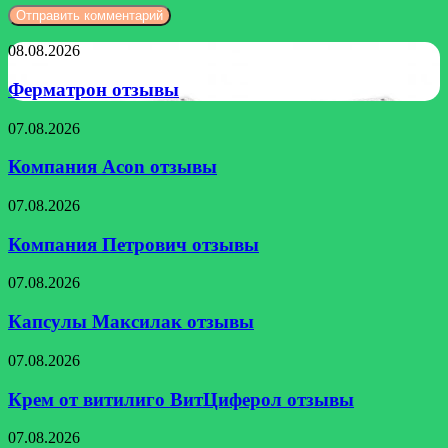
Ферматрон
08.08.2026
отзывы
Ферматрон отзывы
Компания
07.08.2026
Acon
отзывы
Компания Acon отзывы
Компания
07.08.2026
Петрович
отзывы
Компания Петрович отзывы
Капсулы
07.08.2026
Максилак
отзывы
Капсулы Максилак отзывы
Крем
07.08.2026
от
витилиго
Крем от витилиго ВитЦиферол отзывы
ВитЦиферол
отзывы
Альфаксим
07.08.2026