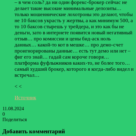
– в чем соль? да ни один форекс-брокер сейчас не
делает такие высокие минимальные депозиты…
только мошеннические лохотроны это делают, чтобы
не 10 баксов украсть у жертвы, а как минимум 500, а
то 10 баксов стырешь у трейдера, и это как бы не
деньги, зато в интернете появится новый негативный
отзыв… про комиссии и цены бид-аск ноль
данных… какой-то кот в мешке… про демо-счет
проигнорированы данные… есть тут демо или нет –
фиг его знай… гадай сам короче говоря…
платформа фуфлыжников каких-то, не более того…
самый худший брокер, которого я когда-либо видел и
встречал…
< <
Источник
11.08.2024
0
Поделиться
Facebook
Twitter
LinkedIn
Tumblr
Reddit
Вконтакте
Одноклассники
Skype
Messenger
Messenger
WhatsApp
Telegram
Viber
Line
Поделиться
Печатать
через
Добавить комментарий
электронную