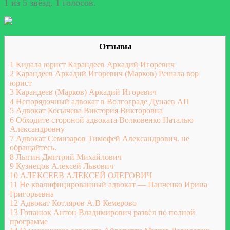
1 из 5 звёзд. 1 голосов.
Отзывы
1
Кидала юрист Карандеев Аркадий Игоревич
2
Карандеев Аркадий Игоревич (Марков) Решала вор
юрист
3
Карандеев (Марков) Аркадий Игоревич
4
Непорядочный адвокат в Волгограде Дунаев АП
5
Адвокат Косычева Виктория Викторовна
6
Обходите стороной адвоката Волковенко Наталью
Александровну
7
Адвокат Семизаров Тимофей Александрович. не
обращайтесь.
8
Лыгин Дмитрий Михайлович
9
Кузнецов Алексей Львович
10
АЛЕКСЕЕВ АЛЕКСЕЙ ОЛЕГОВИЧ
11
Не квалифицированный адвокат — Панченко Ирина
Григорьевна
12
Адвокат Котляров А.В Кемерово
13
Гопанюк Антон Владимирович развёл по полной
программе