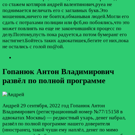
со стажем котляров андрей валентинович,руеа не
поднимается величать его с заглавных букв.Это
мошенник,ничего не боится,обманывая людей.Могли его
сдать с потрахами полиции или фсб,но побоялись,что это
может повлиять на еще не закончившийся процесс по
делу.Поэтому,пусть пока радуется,а потом бумеранг его
настигнет.Бойтесь таких адвокатишек,бегите от них,пока
не остались с голой по@ой.
Гопанюк Антон Владимирович
развёл по полной программе
Андрей
29 сентября, 2022 год
Гопанюк Антон
Владимирович (регистрационный номер №77/15158 в
адвокатах Москвы) — редкостный ухарь, денег набрал,
развёл по полной программе нашего доверителя
(иностранец, такой чуши ему наплёл, денег по мимо