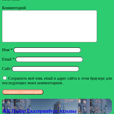
Комментарий
Имя
*
Email
*
Сайт
Сохранить моё имя, email и адрес сайта в этом браузере для
последующих моих комментариев.
ЖК
09.08.2026
Пайер
Екатеринбург
ЖК Пайер Екатеринбург отзывы