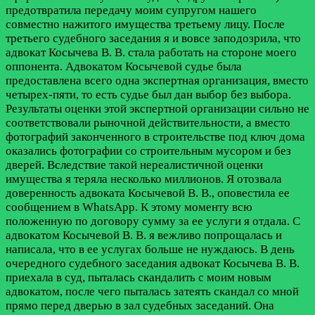
предотвратила передачу моим супругом нашего
совместно нажитого имущества третьему лицу. После
третьего судебного заседания я и вовсе заподозрила, что
адвокат Косычева В. В. стала работать на стороне моего
оппонента. Адвокатом Косычевой судье была
предоставлена всего одна экспертная организация, вместо
четырех-пяти, то есть судье был дан выбор без выбора.
Результаты оценки этой экспертной организации сильно не
соответствовали рыночной действительности, а вместо
фотографий законченного в строительстве под ключ дома
оказались фотографии со строительным мусором и без
дверей. Вследствие такой нереалистичной оценки
имущества я теряла несколько миллионов. Я отозвала
доверенность адвоката Косычевой В. В., оповестила ее
сообщением в WhatsApp. К этому моменту всю
положенную по договору сумму за ее услуги я отдала. С
адвокатом Косычевой В. В. я вежливо попрощалась и
написала, что в ее услугах больше не нуждаюсь. В день
очередного судебного заседания адвокат Косычева В. В.
приехала в суд, пыталась скандалить с моим новым
адвокатом, после чего пыталась затеять скандал со мной
прямо перед дверью в зал судебных заседаний. Она