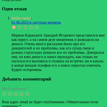
Facebook
Twitter
LinkedIn
Tumblr
Reddit
Вконтакте
Одноклассники
Skype
Messenger
Messenger
WhatsApp
Telegram
Viber
Line
Поделиться
Печатать
через
Один отзыв
электронную
почту
tucha-vasya
:
01.06.2023 в смутные времена
Марков-Карандеев Аркадий Игоревич представился мне
как юрист, а на самом деле мошенник и разводила на
деньги. Очень много рассказов было про его
доверителей и их проблемы, как его супер связи в
разных структурах решили все их проблемы. Доверился
ему, он взял деньги и начал пропадать, как только не
пытался его выловить и позвать на встречи, ни в какую,
в конце концов телефон его и вовсе перестал отвечать.
Будьте осторожны.
Добавить комментарий
Мой рейтинг:
Ваш адрес email не будет опубликован.
Обязательные поля
помечены
*