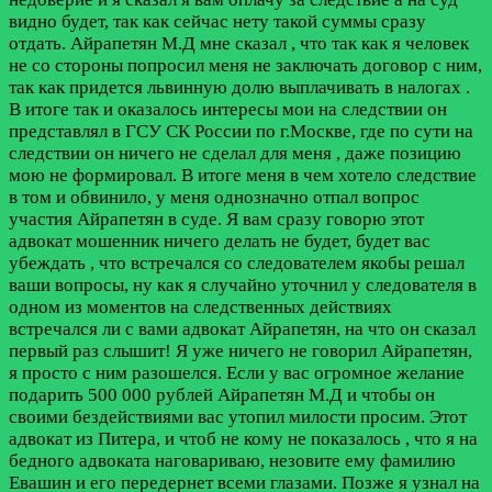
видно будет, так как сейчас нету такой суммы сразу
отдать. Айрапетян М.Д мне сказал , что так как я человек
не со стороны попросил меня не заключать договор с ним,
так как придется львинную долю выплачивать в налогах .
В итоге так и оказалось интересы мои на следствии он
представлял в ГСУ СК России по г.Москве, где по сути на
следствии он ничего не сделал для меня , даже позицию
мою не формировал. В итоге меня в чем хотело следствие
в том и обвинило, у меня однозначно отпал вопрос
участия Айрапетян в суде. Я вам сразу говорю этот
адвокат мошенник ничего делать не будет, будет вас
убеждать , что встречался со следователем якобы решал
ваши вопросы, ну как я случайно уточнил у следователя в
одном из моментов на следственных действиях
встречался ли с вами адвокат Айрапетян, на что он сказал
первый раз слышит! Я уже ничего не говорил Айрапетян,
я просто с ним разошелся. Если у вас огромное желание
подарить 500 000 рублей Айрапетян М.Д и чтобы он
своими бездействиями вас утопил милости просим. Этот
адвокат из Питера, и чтоб не кому не показалось , что я на
бедного адвоката наговариваю, незовите ему фамилию
Евашин и его передернет всеми глазами. Позже я узнал на