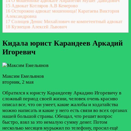
14
О мошеннике адвокате Айрапетян Мушег Давидович
15
Адвокат Котляров А.В Кемерово
16
Осторожно адвокат мошенница! Каратаева Виктория
Александровна
17
Солнцев Денис Михайлович не компетентный адвокат
18
Кузнецов Алексей Львович
Кидала юрист Карандеев Аркадий
Игоревич
Максим Емельянов
вторник, 2 мая
Обратился к юристу Карандееву Аркадию Игоревичу в
сложный период своей жизни, человек очень красиво
описал все, что он умеет, какие жалобы и ходатайства
можно написать и какие у него есть связи во всех органах
нашей большой страны. Обещал, что решит вопрос
быстро, взял за это немалую сумму денег. Потом
несколько месяцев мурыжил по телефону, просил ещё