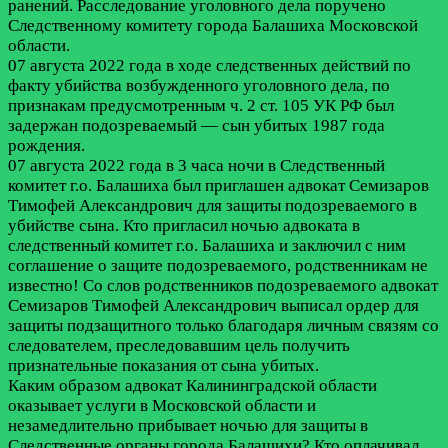
ранений. Расследование уголовного дела поручено
Следственному комитету города Балашиха Московской
области.
07 августа 2022 года в ходе следственных действий по
факту убийства возбужденного уголовного дела, по
признакам предусмотренным ч. 2 ст. 105 УК РФ был
задержан подозреваемый — сын убитых 1987 года
рождения.
07 августа 2022 года в 3 часа ночи в Следственный
комитет г.о. Балашиха был приглашен адвокат Семизаров
Тимофей Александрович для защиты подозреваемого в
убийстве сына. Кто пригласил ночью адвоката в
следственный комитет г.о. Балашиха и заключил с ним
соглашение о защите подозреваемого, родственникам не
известно! Со слов родственников подозреваемого адвокат
Семизаров Тимофей Александрович выписал ордер для
защиты подзащитного только благодаря личным связям со
следователем, преследовавшим цель получить
признательные показания от сына убитых.
Каким образом адвокат Калининградской области
оказывает услуги в Московской области и
незамедлительно прибывает ночью для защиты в
Следственные органы города Балашихи? Кто оплачивал