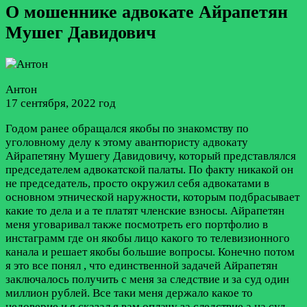
О мошеннике адвокате Айрапетян
Мушег Давидович
Антон
17 сентября, 2022 год
Годом ранее обращался якобы по знакомству по
уголовному делу к этому авантюристу адвокату
Айрапетяну Мушегу Давидовичу, который представлялся
председателем адвокатской палаты. По факту никакой он
не председатель, просто окружил себя адвокатами в
основном этнической наружности, которым подбрасывает
какие то дела и а те платят членские взносы. Айрапетян
меня уговаривал также посмотреть его портфолио в
инстаграмм где он якобы лицо какого то телевизионного
канала и решает якобы большие вопросы. Конечно потом
я это все понял , что единственной задачей Айрапетян
заключалось получить с меня за следствие и за суд один
миллион рублей. Все таки меня держало какое то
недоверие и я сказал я вам оплачу за следствие а на суд