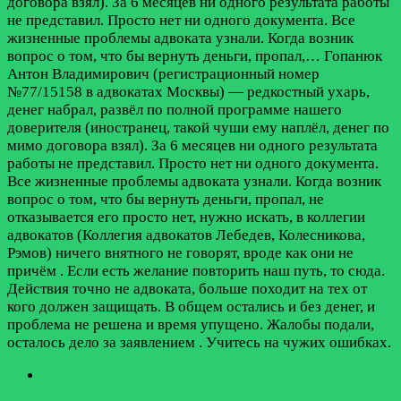
договора взял). За 6 месяцев ни одного результата работы
не представил. Просто нет ни одного документа. Все
жизненные проблемы адвоката узнали. Когда возник
вопрос о том, что бы вернуть деньги, пропал,…
Гопанюк
Антон Владимирович (регистрационный номер
№77/15158 в адвокатах Москвы) — редкостный ухарь,
денег набрал, развёл по полной программе нашего
доверителя (иностранец, такой чуши ему наплёл, денег по
мимо договора взял). За 6 месяцев ни одного результата
работы не представил. Просто нет ни одного документа.
Все жизненные проблемы адвоката узнали. Когда возник
вопрос о том, что бы вернуть деньги, пропал, не
отказывается его просто нет, нужно искать, в коллегии
адвокатов (Коллегия адвокатов Лебедев, Колесникова,
Рэмов) ничего внятного не говорят, вроде как они не
причём . Если есть желание повторить наш путь, то сюда.
Действия точно не адвоката, больше походит на тех от
кого должен защищать. В общем остались и без денег, и
проблема не решена и время упущено. Жалобы подали,
осталось дело за заявлением . Учитесь на чужих ошибках.