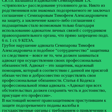
СК г.о. Балашиха и адвокатом Семизаровым Т.А.
«стряполось» расследование уголовного дела. Никто из
родственников или знакомых подозреваемого не заключал
соглашение с Семизаровым Тимофеем Александровичем
на защиту, а заключение какого-либо соглашения с
подзащитным стало возможным только благодаря
использованию адвокатом личных связей с сотрудником
правоохранительного органа, что прямо запрещено подп.
6 п. 1 ст. 9 КПЭА.
Грубое нарушение адвоката Семизарова Тимофея
Александровича и подобное “сотрудничество” защитника
со следствием – вовсе не то, чем должен заниматься
адвокат при осуществлении своих профессиональных
обязанностей. Адвокат – это защитник, надежный
помощник, который в соответствии с данной им присягой
обязан честно и добросовестно осуществлять свои
профессиональные обязанности. Статья 4 Кодекса
профессиональной этики адвоката. «Адвокат при всех
обстоятельствах должен сохранять честь и достоинство,
присущие его профессии».
В настоящий момент правозащитником приступившим к
защите подозреваемого поданы жалобы в
государственные органы с требованием о привлечении к