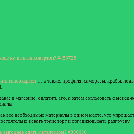
хове купить гипсокартон?
#459726
ить гипсокартон
… а также, профиля, саморезы, крабы, подв
.
аказ в магазине, оплатить его, а затем согласовать с мене
риалы.
сь все необходимые материалы в одном месте, что упрощает
остоятельно искать транспорт и организовывать разгрузку.
е выгоднее сдать металлолом?
#386616