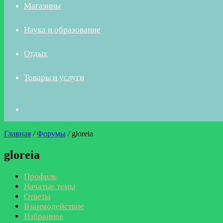
Магазины
Наука и образование
Отдых
Товары и услуги
Искать
Главная
/
Форумы
/
gloreia
gloreia
Профиль
Начатые темы
Ответы
Взаимодействие
Избранное