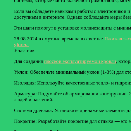
системы, которые часто включают громоотводы, могу
Если вы обладаете навыками работы с электроникой и
доступным в интернете. Однако соблюдайте меры безоп
Эти шаги помогут в установке молниезащиты с миним
28.08.2024 в смутные времена
в ответ на:
Плоская экс
gloreia
Участник
Для создания
плоской эксплуатируемой кровли
, кото
Уклон: Обеспечьте минимальный уклон (1-3%) для сто
Изоляция: Используйте качественные тепло- и гидро
Арматура: Подумайте об армировании конструкции. Э
людей и растений.
Система дренажа: Установите дренажные элементы для
Покрытие: Разработайте покрытие для отдыха — это м