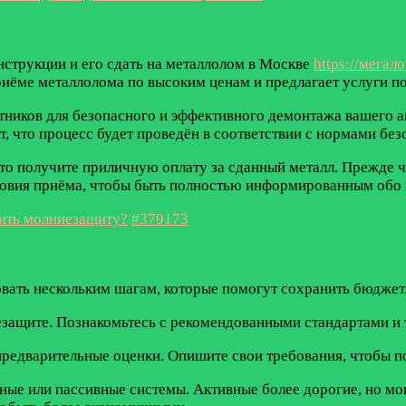
нструкции и его сдать на металлолом в Москве
https://мегал
риёме металлолома по высоким ценам и предлагает услуги п
иков для безопасного и эффективного демонтажа вашего анг
, что процесс будет проведён в соответствии с нормами без
то получите приличную оплату за сданный металл. Прежде ч
словия приёма, чтобы быть полностью информированным обо 
вить молниезащиту?
#379173
вать нескольким шагам, которые помогут сохранить бюджет
езащите. Познакомьтесь с рекомендованными стандартами и
редварительные оценки. Опишите свои требования, чтобы по
вные или пассивные системы. Активные более дорогие, но м