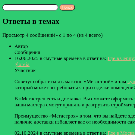
Поиск
ответов:
Ответы в темах
Просмотр 4 сообщений - с 1 по 4 (из 4 всего)
Автор
Сообщения
16.06.2025 в смутные времена
в ответ на:
Где в Серпу
gloreia
Участник
Советую обратиться в магазин «Мегастрой» и там
куп
который может потребоваться при отделке помещений
В «Мегастре» есть и доставка. Вы сможете оформить з
ваши мастера смогут принять и разгрузить строймате
Преимущество «Мегастроя» в том, что вы найдете зде
наличие доставки избавляет вас от необходимости сам
02.10.2024 в смутные времена
в ответ на:
Где в Москв